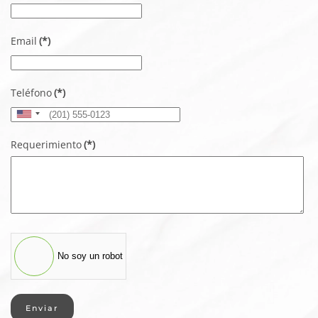
Email
(*)
Teléfono
(*)
United
States
Requerimiento
(*)
+1
No soy un robot
Enviar