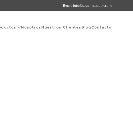
Email:
info@savonecuador.com
oductos
Nosotros
Nuestros Clientes
Blog
Contacto