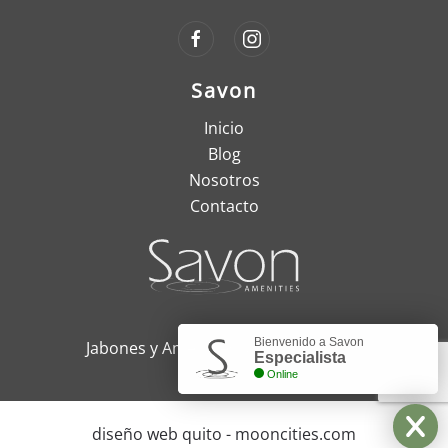
Savon
Inicio
Blog
Nosotros
Contacto
Bienvenido a Savon
Jabones y Amenities, Quito - Ecuador
Especialista
Online
diseño web quito - mooncities.com