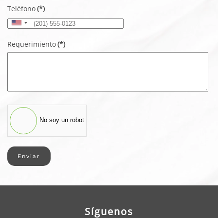
Teléfono
(*)
United
States
Requerimiento
(*)
+1
No soy un robot
Enviar
Síguenos