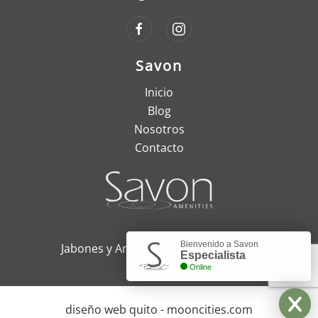
Savon
Inicio
Blog
Nosotros
Contacto
Bienvenido a Savon
Jabones y Amenities, Quito - Ecuador
Especialista
Online
diseño web quito - mooncities.com