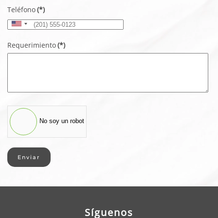
Teléfono
(*)
United
States
Requerimiento
(*)
+1
No soy un robot
Enviar
Síguenos