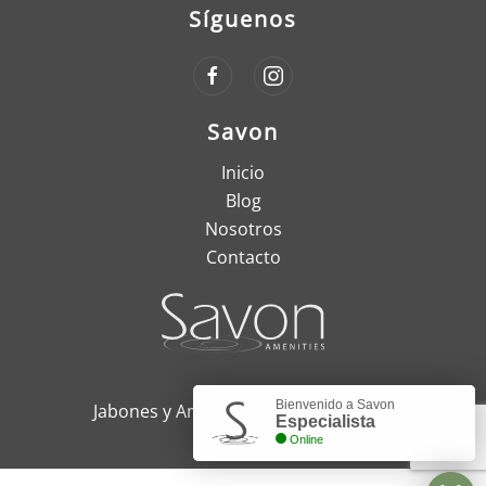
Síguenos
Savon
Inicio
Blog
Nosotros
Contacto
Bienvenido a Savon
Jabones y Amenities, Quito - Ecuador
Especialista
Online