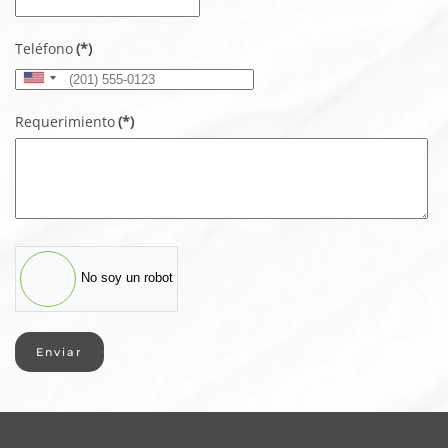
Teléfono
(*)
United
States
Requerimiento
(*)
+1
No soy un robot
Enviar