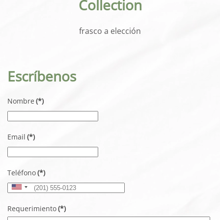
Collection
frasco a elección
Escríbenos
Nombre
(*)
Email
(*)
Teléfono
(*)
United
States
Requerimiento
(*)
+1