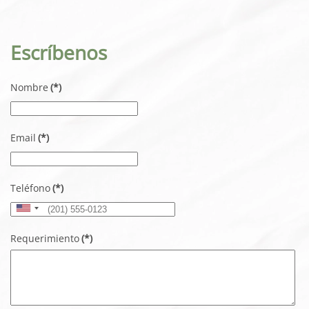
Escríbenos
Nombre
(*)
Email
(*)
Teléfono
(*)
United
States
Requerimiento
(*)
+1