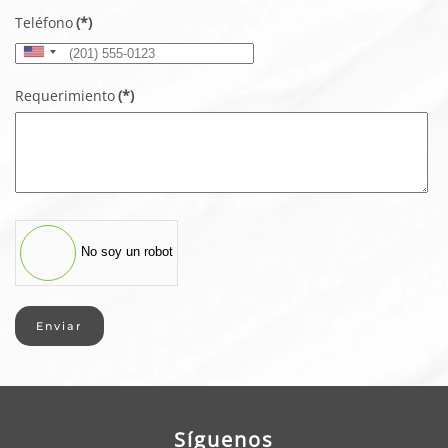
Teléfono
(*)
United
States
Requerimiento
(*)
+1
No soy un robot
Enviar
Síguenos