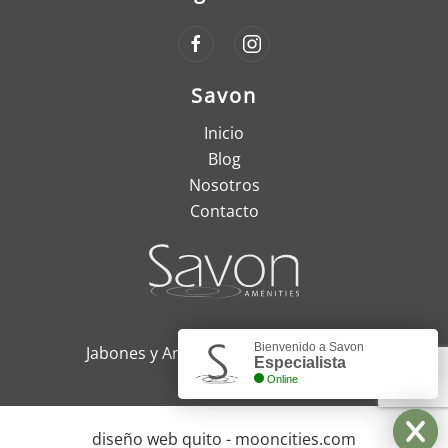
Savon
Inicio
Blog
Nosotros
Contacto
Bienvenido a Savon
Jabones y Amenities, Quito - Ecuador
Especialista
Online
diseño web quito - mooncities.com