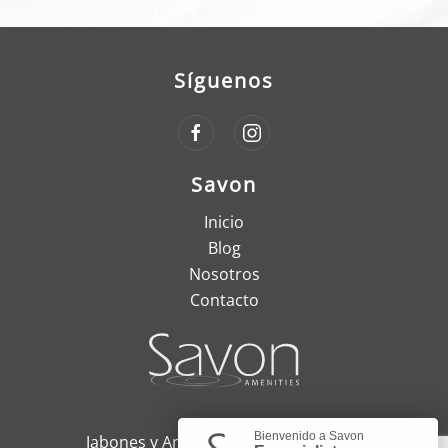
Síguenos
Savon
Inicio
Blog
Nosotros
Contacto
Bienvenido a Savon
Jabones y Amenities, Quito - Ecuador