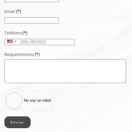
Email
(*)
Teléfono
(*)
United
States
Requerimiento
(*)
+1
No soy un robot
Enviar