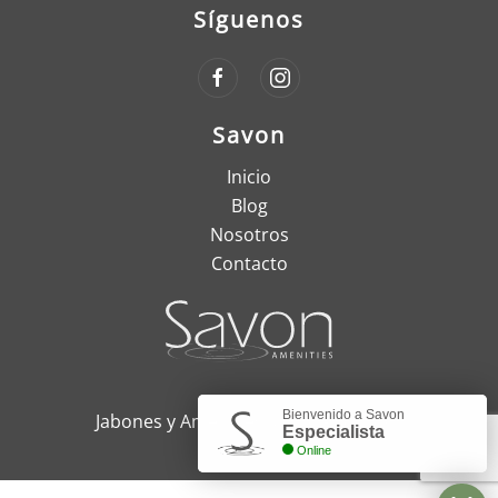
Síguenos
Savon
Inicio
Blog
Nosotros
Contacto
Bienvenido a Savon
Jabones y Amenities, Quito - Ecuador
Especialista
Online