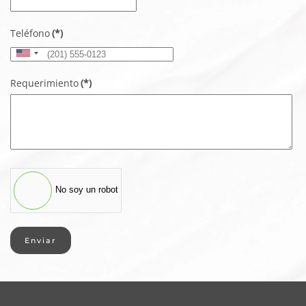
Teléfono
(*)
United
States
Requerimiento
(*)
+1
No soy un robot
Enviar